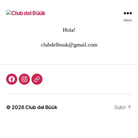
Club
Menú
del
Hola!
Büük
clubdelbuuk@gmail.com
Facebook
Instagram
Correo
electrónico
© 2026
Club del Büük
Subir
↑